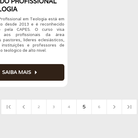
DO PROFISSIONAL
LOGIA
rofissional em Teologia está em
to desde 2013 e é reconhecido
 pela CAPES. O curso visa
zar aos profissionais da área
s pastores, líderes eclesiásticos,
 instituições e professores de
o teológico de alto nível.
arrow_right
SAIBA MAIS
first_page
navigate_before
navigate_next
last_page
5
2
3
4
6