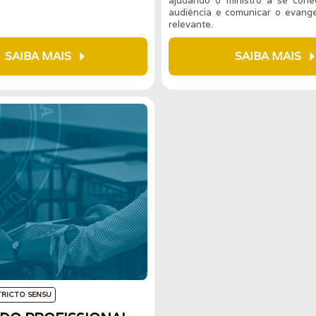
ajudando o ministro a se con
audiência e comunicar o evang
relevante.
arrow_right
arrow_r
SAIBA MAIS
SAIBA MAIS
TRICTO SENSU