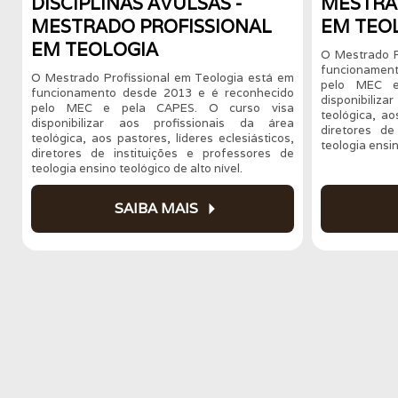
DISCIPLINAS AVULSAS -
MESTRA
MESTRADO PROFISSIONAL
EM TEO
EM TEOLOGIA
O Mestrado P
funcionamen
O Mestrado Profissional em Teologia está em
pelo MEC e
funcionamento desde 2013 e é reconhecido
disponibili
pelo MEC e pela CAPES. O curso visa
teológica, ao
disponibilizar aos profissionais da área
diretores de
teológica, aos pastores, líderes eclesiásticos,
teologia ensin
diretores de instituições e professores de
teologia ensino teológico de alto nível.
arrow_right
SAIBA MAIS