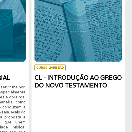
CURSO LIVRE EAD
IAL
CL - INTRODUÇÃO AO GREGO
DO NOVO TESTAMENTO
servir melhor.
especialmente
res e obreiros,
maneira como
 e conduzem a
 fala. Mais do
 a proposta é
cas que unem
ade bíblica,