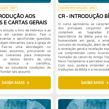
VULSAS - EAD
DISCIPLINAS AVULSAS - EAD
TRODUÇÃO AOS
CR - INTRODUÇÃO B
 E CARTAS GERAIS
O curso apresenta as caracterí
dos principais conjuntos d
o estudo o livro de Hebreus e as
compõem as Sagradas Esc
is em caráter prático. Tem o
importância da Bíblia para os
levantar e aprofundar questões
humanidade em geral, o ent
sejam relevantes para a igreja do
conceito de revelação, além de di
. Faz-se uma abordagem no
é revelação geral e revelação esp
sses assuntos, procurando os
vai compreender como ocorre
is coerentes para interpretar
formador do cânon do Antigo Te
te os textos dentro de uma
Novo Testamento e perceber sua
ica técnica e científica,
Com isso, poderá entender a 
ndo ao estudante condições de
traduções da Bíblia e a necessid
rofundar tais assunto
arrow_right
arrow_r
SAIBA MAIS
SAIBA MAIS