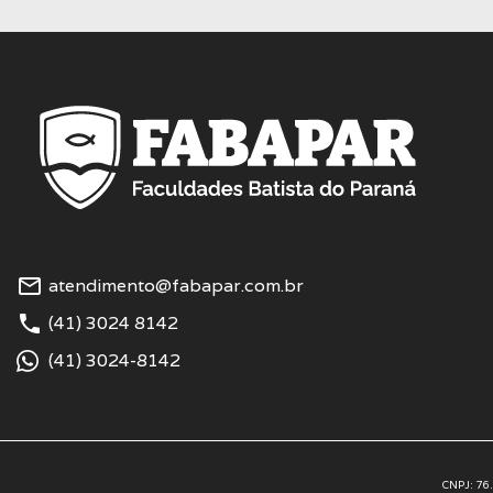
mail_outline
atendimento@fabapar.com.br
phone
(41) 3024 8142
(41) 3024-8142
CNPJ: 76