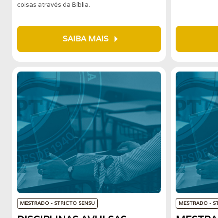
coisas através da Bíblia.
arrow_right
SAIBA MAIS
MESTRADO - STRICTO SENSU
MESTRADO - S