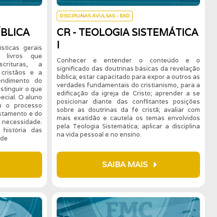
DISCIPLINAS AVULSAS - EAD
ÍBLICA
CR - TEOLOGIA SISTEMÁTICA
I
sticas gerais
e livros que
Conhecer e entender o conteúdo e o
rituras, a
significado das doutrinas básicas da revelação
 cristãos e a
bíblica; estar capacitado para expor a outros as
endimento do
verdades fundamentais do cristianismo, para a
stinguir o que
edificação da igreja de Cristo; aprender a se
ecial. O aluno
posicionar diante das conflitantes posições
u o processo
sobre as doutrinas da fé cristã; avaliar com
stamento e do
mais exatidão e cautela os temas envolvidos
 necessidade.
pela Teologia Sistemática; aplicar a disciplina
história das
na vida pessoal e no ensino.
ade
ight
arrow_right
SAIBA MAIS