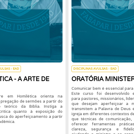
VULSAS - EAD
DISCIPLINAS AVULSAS - EAD
ICA - A ARTE DE
ORATÓRIA MINISTER
Comunicar bem é essencial para 
Este curso foi desenvolvido 
re em Homilética orienta na
para pastores, missionários, líde
 pregação de sermões a partir do
que desejam aperfeiçoar a 
 teórico da Bíblia. Instiga a
transmitem a Palavra de Deus
crítica quanto à exposição do
igreja em diferentes contextos de
usca do aperfeiçoamento a partir
que técnicas de comunicação,
adêmica.
oferecer ferramentas práti
clareza, segurança e fidelid