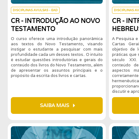
DISCIPLINAS AVULSAS - EAD
DISCIPLINAS A
CR - INTRODUÇÃO AO NOVO
CR - IN
TESTAMENTO
HEBREUS
O curso oferece uma introdução panorâmica
A Pesquisa e 
aos textos do Novo Testamento, visando
Cartas Gera
instigar o estudante a pesquisar com mais
objetivo de 
profundidade cada um desses textos.. O intuito
práticas que 
é estudar questões introdutórias e gerais do
século XXI
conteúdo dos livros do Novo Testamento, além
conteúdo de
de apresentar os assuntos principais e o
aspectos ma
propósito da escrita dos livros e cartas.
corretamen
hermenêut
proporciona
discutir e ap
arrow_right
SAIBA MAIS