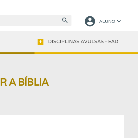
account_circle
search
keyboard_arrow_down
ALUNO
DISCIPLINAS AVULSAS - EAD
add
 A BÍBLIA