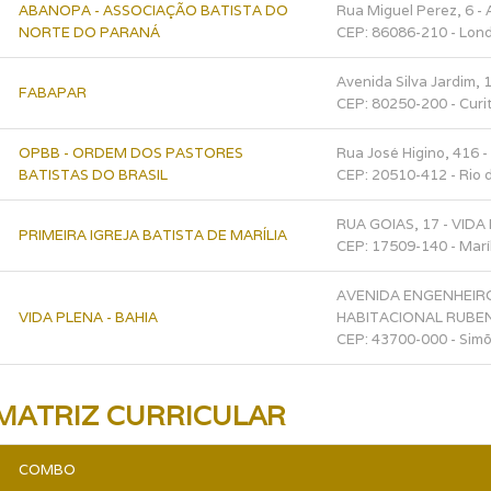
ABANOPA - ASSOCIAÇÃO BATISTA DO
Rua Miguel Perez, 6 - 
NORTE DO PARANÁ
CEP: 86086-210 - Lon
Avenida Silva Jardim,
FABAPAR
CEP: 80250-200 - Curi
OPBB - ORDEM DOS PASTORES
Rua José Higino, 416 -
BATISTAS DO BRASIL
CEP: 20510-412 - Rio 
RUA GOIAS, 17 - VID
PRIMEIRA IGREJA BATISTA DE MARÍLIA
CEP: 17509-140 - Marí
AVENIDA ENGENHEIRO
VIDA PLENA - BAHIA
HABITACIONAL RUBEN
CEP: 43700-000 - Simõ
MATRIZ CURRICULAR
COMBO