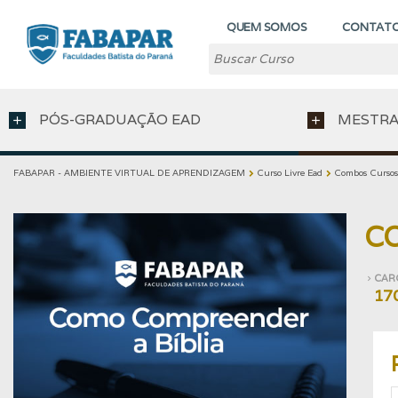
QUEM SOMOS
CONTAT
PÓS-GRADUAÇÃO EAD
MESTRA
add
add
FABAPAR - AMBIENTE VIRTUAL DE APRENDIZAGEM
Curso Livre Ead
Combos Cursos
chevron_right
chevron_right
C
CAR
navigate_next
17