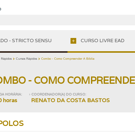
O
DO - STRICTO SENSU
CURSO LIVRE EAD
add
 Rápidos
Cursos Rápidos
Combo - Como Compreender A Bíblia
chevron_right
chevron_right
OMBO - COMO COMPREENDER
GA HORÁRIA:
COORDENADOR(A) DO CURSO:
navigate_next
0 horas
RENATO DA COSTA BASTOS
POLOS