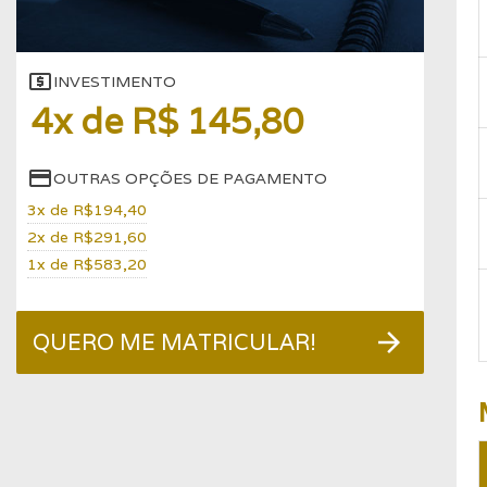
local_atm
INVESTIMENTO
4x de R$ 145,80
credit_card
OUTRAS OPÇÕES DE PAGAMENTO
3x de R$194,40
2x de R$291,60
1x de R$583,20
arrow_forward
QUERO ME MATRICULAR!