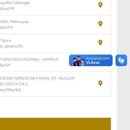
Aquilles Sthengel
location_on
drina/PR
 1859 - Rebouças
location_on
tiba/PR
 Tijuca
location_on
de Janeiro/RJ
A PLENA EDUCACIONAL - MARÍLIA
location_on
lia/SP
 ELMO SEREJO DE FARIAS, 43 - NUCLEO
location_on
S COSTA CIA 1
es Filho/BA